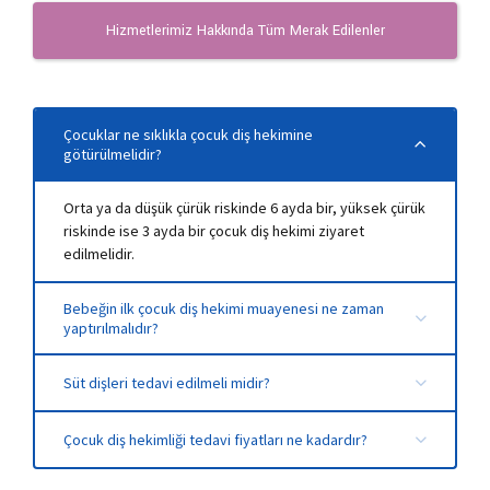
Hizmetlerimiz Hakkında Tüm Merak Edilenler
Çocuklar ne sıklıkla çocuk diş hekimine
götürülmelidir?
Orta ya da düşük çürük riskinde 6 ayda bir, yüksek çürük
riskinde ise 3 ayda bir çocuk diş hekimi ziyaret
edilmelidir.
Bebeğin ilk çocuk diş hekimi muayenesi ne zaman
yaptırılmalıdır?
Süt dişleri tedavi edilmeli midir?
Çocuğunuz genel sağlığını ve ağız sağlığını korumak için
Çocuk diş hekimliği tedavi fiyatları ne kadardır?
süt dişleri de tedavi ettirilmelidir. Tedavi edilmeyen süt
dişleri, daimi dişler için problem oluşturabilir.
Yapılan işleme göre çocuk diş hekimliği fiyatları