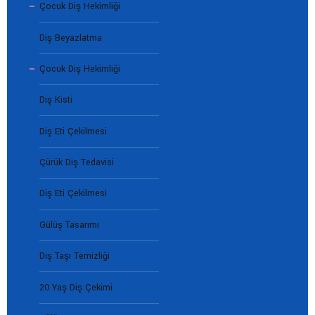
Çocuk Diş Hekimliği
Diş Beyazlatma
Çocuk Diş Hekimliği
Diş Kisti
Diş Eti Çekilmesi
Çürük Diş Tedavisi
Diş Eti Çekilmesi
Gülüş Tasarımı
Diş Taşı Temizliği
20 Yaş Diş Çekimi