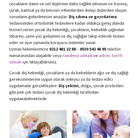
çocukların daimi ve süt dişlerinin daha sağlıklı olmasını ve travma,
çürük, kalıtsal ya da benzeri etkenlerden dolayı dişlerden oluşan
sorunların giderilmesini amaçlar.
Diş sıkma ve gıcırdatma
tedavisinden ortodontik tedavilere kadar oldukça geniş alanda
hizmet veren çocuk diş hekimliği, çocukların, bebeklik çağından
itibaren, çene-yüz gelişimini ve diş sağlığını takip ederek tedavi
eder ve aynı zamanda koruyucu önlemler sunar.
Uzman hekimlerimize
0212 481 22 88
–
0530 542 46 95
telefon
numarasından ulaşabilir veya
randevu almak
ve
adres tarifi
almak
için tıklayabilirsiniz.
Çocuk diş hekimliği, çocukların ya da bebeklerin ağız ve diş sağlığı
gereksinimlerine uygun olarak önleyici ya da tedavi edici
uygulamalar gerçekleştirir.
Diş çekimi
, dolgu, çocuk protezleri
gibi pek çok tedavi çocuk diş hekimliği tarafından
uygulanabilmektedir.