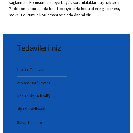
sağlanması konusunda aileye büyük sorumluluklar düşmektedir.
Pedodonti sonrasında belirli periyotlarla kontrollere gelinmesi,
mevcut durumun korunması açısında önemlidir.
Tedavilerimiz
İmplant Tedavisi
İmplant Üstü Protez
Çocuk Diş Hekimliği
Diş Eti Çekilmesi
Gülüş Tasarımı