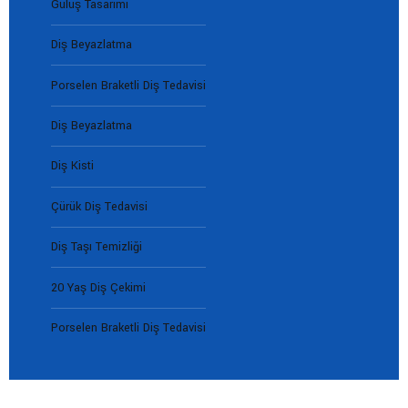
Gülüş Tasarımı
Diş Beyazlatma
Porselen Braketli Diş Tedavisi
Diş Beyazlatma
Diş Kisti
Çürük Diş Tedavisi
Diş Taşı Temizliği
20 Yaş Diş Çekimi
Porselen Braketli Diş Tedavisi