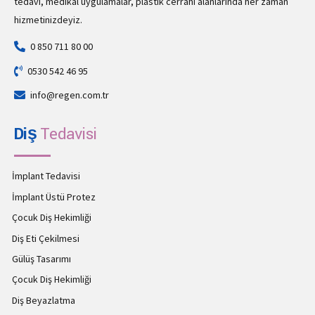
tedavi, medikal uygulamalar, plastik cerrahi alanlarında her zaman
hizmetinizdeyiz.
0 850 711 80 00
0530 542 46 95
info@regen.com.tr
Diş
Tedavisi
İmplant Tedavisi
İmplant Üstü Protez
Çocuk Diş Hekimliği
Diş Eti Çekilmesi
Gülüş Tasarımı
Çocuk Diş Hekimliği
Diş Beyazlatma