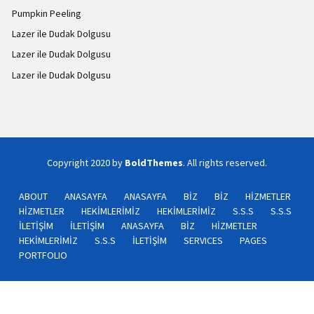
Pumpkin Peeling
Lazer ile Dudak Dolgusu
Lazer ile Dudak Dolgusu
Lazer ile Dudak Dolgusu
Copyright 2020 by
BoldThemes
. All rights reserved.
ABOUT
ANASAYFA
ANASAYFA
BİZ
BİZ
HİZMETLER
HİZMETLER
HEKİMLERİMİZ
HEKİMLERİMİZ
S.S.S
S.S.S
İLETİŞİM
İLETİŞİM
ANASAYFA
BİZ
HİZMETLER
HEKİMLERİMİZ
S.S.S
İLETİŞİM
SERVICES
PAGES
PORTFOLIO