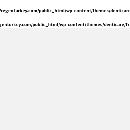
/regenturkey.com/public_html/wp-content/themes/denticar
genturkey.com/public_html/wp-content/themes/denticare/
Yara İzi (S
Hastalarımızın ihtiyaçlarını anlıyor 
sağlığınızı riske atmadan operasyone