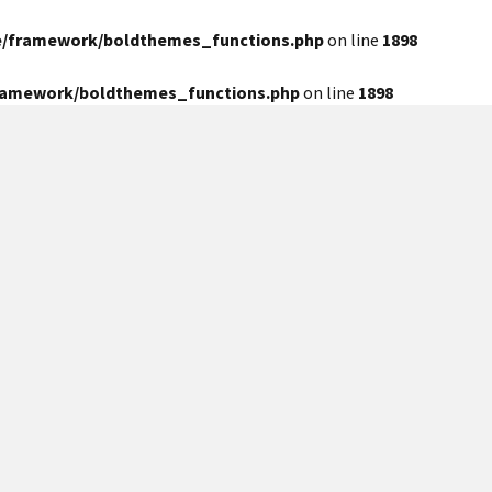
e/framework/boldthemes_functions.php
on line
1898
framework/boldthemes_functions.php
on line
1898
kar) Tedavisi
ve steril ortamalarda birinci sınıf ekipmanla,
l süreçlerinizi yönetiyoruz.