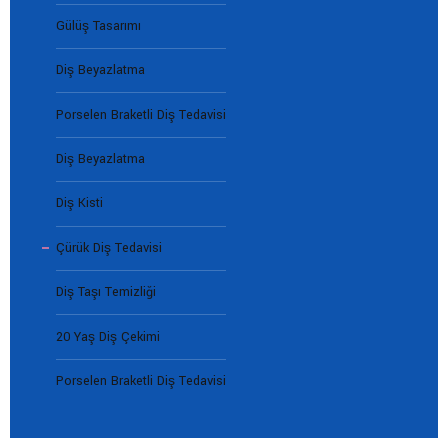
Gülüş Tasarımı
Diş Beyazlatma
Porselen Braketli Diş Tedavisi
Diş Beyazlatma
Diş Kisti
Çürük Diş Tedavisi
Diş Taşı Temizliği
20 Yaş Diş Çekimi
Porselen Braketli Diş Tedavisi