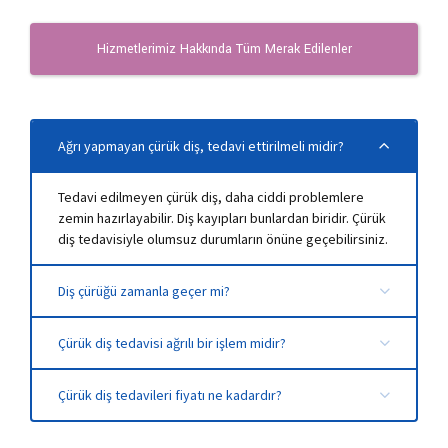
Hizmetlerimiz Hakkında Tüm Merak Edilenler
Ağrı yapmayan çürük diş, tedavi ettirilmeli midir?
Tedavi edilmeyen çürük diş, daha ciddi problemlere
zemin hazırlayabilir. Diş kayıpları bunlardan biridir. Çürük
diş tedavisiyle olumsuz durumların önüne geçebilirsiniz.
Diş çürüğü zamanla geçer mi?
Çürük diş tedavisi ağrılı bir işlem midir?
Çürüğün durumuna göre farklı tedavi yöntemleri
Çürük diş tedavileri fiyatı ne kadardır?
uygulanabilir. Tedavi öncesinde lokal anestezi
uygulanarak ağrı ya da acıyı en az düzeyde hissetmeniz
Çürük diş tedavisi ücretinde etkili olan pek çok
sağlanır.