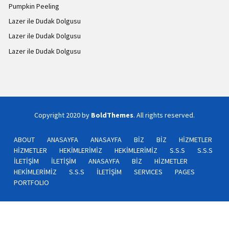
Pumpkin Peeling
Lazer ile Dudak Dolgusu
Lazer ile Dudak Dolgusu
Lazer ile Dudak Dolgusu
Copyright 2020 by
BoldThemes
. All rights reserved.
ABOUT
ANASAYFA
ANASAYFA
BİZ
BİZ
HİZMETLER
HİZMETLER
HEKİMLERİMİZ
HEKİMLERİMİZ
S.S.S
S.S.S
İLETİŞİM
İLETİŞİM
ANASAYFA
BİZ
HİZMETLER
HEKİMLERİMİZ
S.S.S
İLETİŞİM
SERVICES
PAGES
PORTFOLIO