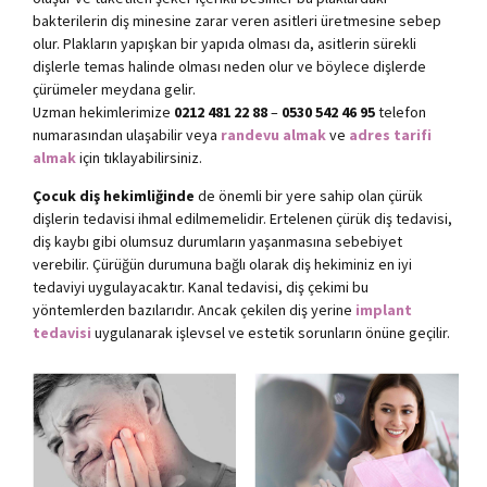
bakterilerin diş minesine zarar veren asitleri üretmesine sebep
olur. Plakların yapışkan bir yapıda olması da, asitlerin sürekli
dişlerle temas halinde olması neden olur ve böylece dişlerde
çürümeler meydana gelir.
Uzman hekimlerimize
0212 481 22 88
–
0530 542 46 95
telefon
numarasından ulaşabilir veya
randevu almak
ve
adres tarifi
almak
için tıklayabilirsiniz.
Çocuk diş hekimliğinde
de önemli bir yere sahip olan çürük
dişlerin tedavisi ihmal edilmemelidir. Ertelenen çürük diş tedavisi,
diş kaybı gibi olumsuz durumların yaşanmasına sebebiyet
verebilir. Çürüğün durumuna bağlı olarak diş hekiminiz en iyi
tedaviyi uygulayacaktır. Kanal tedavisi, diş çekimi bu
yöntemlerden bazılarıdır. Ancak çekilen diş yerine
implant
tedavisi
uygulanarak işlevsel ve estetik sorunların önüne geçilir.