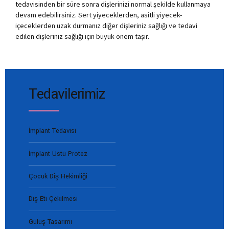
tedavisinden bir süre sonra dişlerinizi normal şekilde kullanmaya
devam edebilirsiniz. Sert yiyeceklerden, asitli yiyecek-
içeceklerden uzak durmanız diğer dişleriniz sağlığı ve tedavi
edilen dişleriniz sağlığı için büyük önem taşır.
Tedavilerimiz
İmplant Tedavisi
İmplant Üstü Protez
Çocuk Diş Hekimliği
Diş Eti Çekilmesi
Gülüş Tasarımı