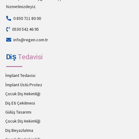
hizmetinizdeyiz.
0 850 711 80 00
0530 542 46 95
info@regen.com.tr
Diş
Tedavisi
İmplant Tedavisi
İmplant Üstü Protez
Çocuk Diş Hekimliği
Diş Eti Çekilmesi
Gülüş Tasarımı
Çocuk Diş Hekimliği
Diş Beyazlatma