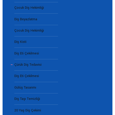
Çocuk Diş Hekimliği
Diş Beyazlatma
Çocuk Diş Hekimliği
Diş Kisti
Diş Eti Çekilmesi
Çürük Diş Tedavisi
Diş Eti Çekilmesi
Gülüş Tasarımı
Diş Taşı Temizliği
20 Yaş Diş Çekimi