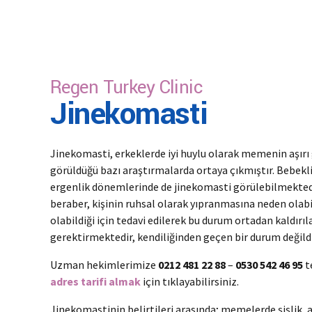
Regen Turkey Clinic
Jinekomasti
Jinekomasti, erkeklerde iyi huylu olarak memenin aşırı 
görüldüğü bazı araştırmalarda ortaya çıkmıştır. Bebeklik
ergenlik dönemlerinde de jinekomasti görülebilmektedi
beraber, kişinin ruhsal olarak yıpranmasına neden olab
olabildiği için tedavi edilerek bu durum ortadan kaldırıla
gerektirmektedir, kendiliğinden geçen bir durum değildi
Uzman hekimlerimize
0212 481 22 88
–
0530 542 46 95
t
adres tarifi almak
için tıklayabilirsiniz.
Jinekomastinin belirtileri arasında; memelerde şişlik, a