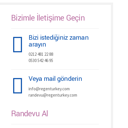
Bizimle İletişime Geçin
Bizi istediğiniz zaman
arayın
0212 481 22 88
0530 542 46 95
Veya mail gönderin
info@regenturkey.com
randevu@regenturkey.com
Randevu Al