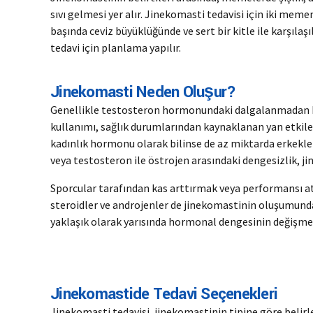
sıvı gelmesi yer alır. Jinekomasti tedavisi için iki me
başında ceviz büyüklüğünde ve sert bir kitle ile karşıl
tedavi için planlama yapılır.
Jinekomasti Neden Oluşur?
Genellikle testosteron hormonundaki dalgalanmadan ka
kullanımı, sağlık durumlarından kaynaklanan yan etkiler,
kadınlık hormonu olarak bilinse de az miktarda erkekle
veya testosteron ile östrojen arasındaki dengesizlik, 
Sporcular tarafından kas arttırmak veya performansı att
steroidler ve androjenler de jinekomastinin oluşumunda e
yaklaşık olarak yarısında hormonal dengesinin değişmes
Jinekomastide Tedavi Seçenekleri
Jinekomasti tedavisi, jinekomastinin tipine göre belir