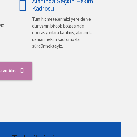
Alanında Seçkin Hekim
Kadrosu
e
Tüm hizmetelerimizi yerelde ve
yiz
dünyanın birçok bölgesinde
operasyonlara katılmış, alanında
uzman hekim kadromuzla
sürdürmekteyiz.
evu Alın