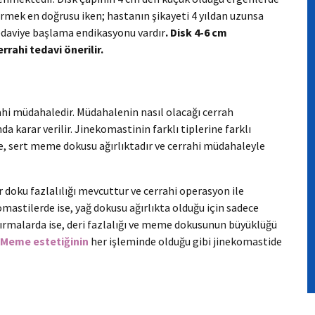
rmek en doğrusu iken; hastanın şikayeti 4 yıldan uzunsa
edaviye başlama endikasyonu vardır
. Disk 4-6 cm
rahi tedavi önerilir.
ahi müdahaledir. Müdahalenin nasıl olacağı cerrah
 karar verilir. Jinekomastinin farklı tiplerine farklı
e, sert meme dokusu ağırlıktadır ve cerrahi müdahaleyle
r doku fazlalılığı mevcuttur ve cerrahi operasyon ile
komastilerde ise, yağ dokusu ağırlıkta olduğu için sadece
andırmalarda ise, deri fazlalığı ve meme dokusunun büyüklüğü
Meme estetiğinin
her işleminde olduğu gibi jinekomastide