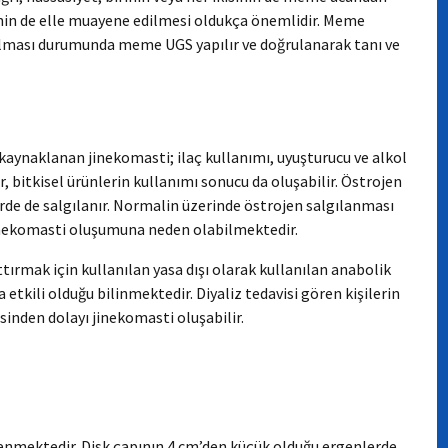
menin de elle muayene edilmesi oldukça önemlidir. Meme
aşılması durumunda meme UGS yapılır ve doğrulanarak tanı ve
ynaklanan jinekomasti; ilaç kullanımı, uyuşturucu ve alkol
 bitkisel ürünlerin kullanımı sonucu da oluşabilir. Östrojen
rde de salgılanır. Normalin üzerinde östrojen salgılanması
jinekomasti oluşumuna neden olabilmektedir.
ırmak için kullanılan yasa dışı olarak kullanılan anabolik
tkili olduğu bilinmektedir. Diyaliz tedavisi gören kişilerin
inden dolayı jinekomasti oluşabilir.
lenmektedir. Disk çapının 4 cm’den küçük olduğu ergenlerde