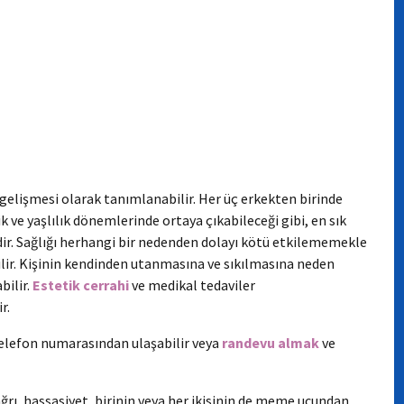
gelişmesi olarak tanımlanabilir. Her üç erkekten birinde
 ve yaşlılık dönemlerinde ortaya çıkabileceği gibi, en sık
r. Sağlığı herhangi bir nedenden dolayı kötü etkilememekle
ilir. Kişinin kendinden utanmasına ve sıkılmasına neden
bilir.
Estetik cerrahi
ve medikal tedaviler
r.
elefon numarasından ulaşabilir veya
randevu almak
ve
ğrı, hassasiyet, birinin veya her ikisinin de meme ucundan