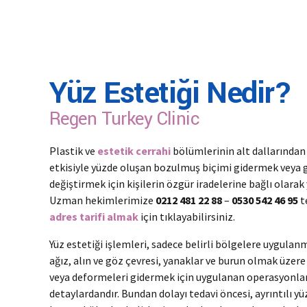
Yüz Estetiği Nedir?
Regen Turkey Clinic
Plastik ve
estetik cerrahi
bölümlerinin alt dallarından b
etkisiyle yüzde oluşan bozulmuş biçimi gidermek veya 
değiştirmek için kişilerin özgür iradelerine bağlı olara
Uzman hekimlerimize
0212 481 22 88
–
0530 542 46 95
t
adres tarifi almak
için tıklayabilirsiniz.
Yüz estetiği işlemleri, sadece belirli bölgelere uygul
ağız, alın ve göz çevresi, yanaklar ve burun olmak üzere
veya deformeleri gidermek için uygulanan operasyonlar
detaylardandır. Bundan dolayı tedavi öncesi, ayrıntılı yü