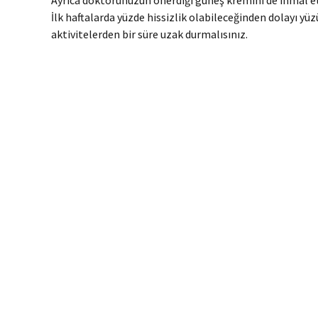
Ayrıca doktorunuzun önerdiği güneş kremini de ihmal etm
İlk haftalarda yüzde hissizlik olabileceğinden dolayı y
aktivitelerden bir süre uzak durmalısınız.