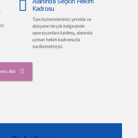
Alanında Seçkin Hekim
Kadrosu
e
Tüm hizmetelerimizi yerelde ve
yiz
dünyanın birçok bölgesinde
operasyonlara katılmış, alanında
uzman hekim kadromuzla
sürdürmekteyiz.
evu Alın