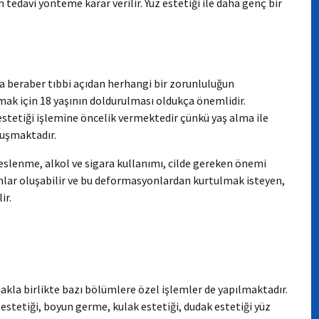
tedavi yönteme karar verilir. Yüz estetiği ile daha genç bir
la beraber tıbbi açıdan herhangi bir zorunluluğun
k için 18 yaşının doldurulması oldukça önemlidir.
 estetiği işlemine öncelik vermektedir çünkü yaş alma ile
luşmaktadır.
slenme, alkol ve sigara kullanımı, cilde gereken önemi
lar oluşabilir ve bu deformasyonlardan kurtulmak isteyen,
ir.
makla birlikte bazı bölümlere özel işlemler de yapılmaktadır.
estetiği, boyun germe, kulak estetiği, dudak estetiği yüz