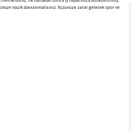
emelisiniz. İlk haftadan sonra iş hayatınıza dönebilirsiniz.
üzünüze nazik davranmalısınız. Yüzünüze zarar gelecek spor ve