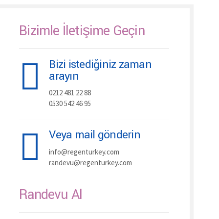
Bizimle İletişime Geçin
Bizi istediğiniz zaman
arayın
0212 481 22 88
0530 542 46 95
Veya mail gönderin
info@regenturkey.com
randevu@regenturkey.com
Randevu Al