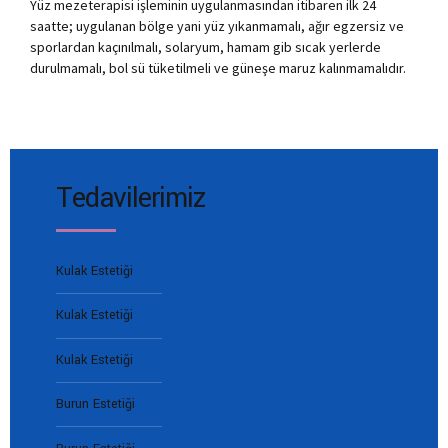
Yüz mezeterapisi işleminin uygulanmasından itibaren ilk 24
saatte; uygulanan bölge yani yüz yıkanmamalı, ağır egzersiz ve
sporlardan kaçınılmalı, solaryum, hamam gib sıcak yerlerde
durulmamalı, bol sü tüketilmeli ve güneşe maruz kalınmamalıdır.
Tedavilerimiz
Kulak Estetiği
Kulak Estetiği
Kulak Estetiği
Burun Estetiği