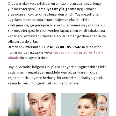
Cilde parlaklık ve canlılık veren bir işlem olan yüz mezeliftingi (
yüz mezoterapisi ),
ameliyatsız yüz germe
uygulamaları
arasından en çok tercih edilenlerden biridir. Yüz mezoliftingi
uygulaması sonrasında artan kolajen ve elastin, cildin
sıkılaşmasına, gerginleşmesine ve toparlanmasına yardımcı olur.
Yüz mezoterapisi ile cilde verilen ilaçlar, cildin en alt tabakasına
kadar etki etmektedir. Böylece etkisi hemen gözlemlenebilir ve
etki süresi de artar.
Uzman hekimlerimize
0212 481 22 88
–
0530 542 46 95
telefon
numarasından ulaşabilir veya
randevu almak
ve
adres tarifi
almak
için tıklayabilirsiniz.
Boyun, dekolte bölgesi gibi yüzün her yerine uygulanabilir. Cildin
yaşlanmasını engelleyen maddelerden oluşan karışım cilde
enjekte edilir. Böylece herhangi bir cerrahi müdahaleye gerek
kalmadan yüzünüz gerilir, sıkılaşır ve toparlanır..