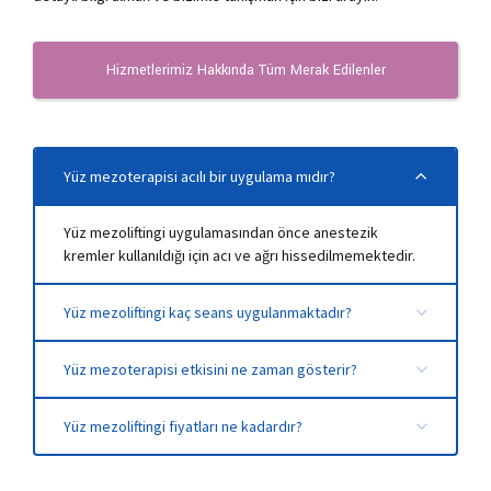
Hizmetlerimiz Hakkında Tüm Merak Edilenler
Yüz mezoterapisi acılı bir uygulama mıdır?
Yüz mezoliftingi uygulamasından önce anestezik
kremler kullanıldığı için acı ve ağrı hissedilmemektedir.
Yüz mezoliftingi kaç seans uygulanmaktadır?
Ciltteki problemlere ve cilt yapısına göre uygulanacak
Yüz mezoterapisi etkisini ne zaman gösterir?
seans sayısı değişmektedir. Genellikle 4 seans
uygulanması önerilmektedir.
Yüz mezoterapisinin etkisi ikinci seanstan itibaren fark
Yüz mezoliftingi fiyatları ne kadardır?
edilir ancak tam etkiyi görmek için seansların
tamamlanması gerekir.
Kişinin cilt yapısı, problemleri ve uygulanacak
seanslar fiyatı değiştirmektedir. Yüz mezoliftingi