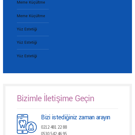
Meme Küçültme
Meme Küçültme
Yüz Estetiği
Yüz Estetiği
Yüz Estetiği
Bizimle İletişime Geçin
Bizi istediğiniz zaman arayın
0212 481 22 88
0530 542 46 95