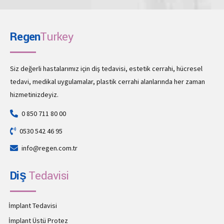
Regen
Turkey
Siz değerli hastalarımız için diş tedavisi, estetik cerrahi, hücresel
tedavi, medikal uygulamalar, plastik cerrahi alanlarında her zaman
hizmetinizdeyiz.
0 850 711 80 00
0530 542 46 95
info@regen.com.tr
Diş
Tedavisi
İmplant Tedavisi
İmplant Üstü Protez