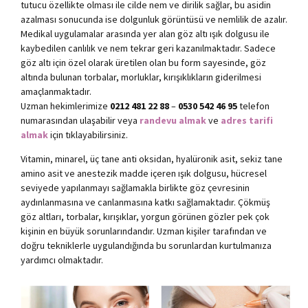
tutucu özellikte olması ile cilde nem ve dirilik sağlar, bu asidin
azalması sonucunda ise dolgunluk görüntüsü ve nemlilik de azalır.
Medikal uygulamalar arasında yer alan göz altı ışık dolgusu ile
kaybedilen canlılık ve nem tekrar geri kazanılmaktadır. Sadece
göz altı için özel olarak üretilen olan bu form sayesinde, göz
altında bulunan torbalar, morluklar, kırışıklıkların giderilmesi
amaçlanmaktadır.
Uzman hekimlerimize
0212 481 22 88
–
0530 542 46 95
telefon
numarasından ulaşabilir veya
randevu almak
ve
adres tarifi
almak
için tıklayabilirsiniz.
Vitamin, minarel, üç tane anti oksidan, hyalüronik asit, sekiz tane
amino asit ve anestezik madde içeren ışık dolgusu, hücresel
seviyede yapılanmayı sağlamakla birlikte göz çevresinin
aydınlanmasına ve canlanmasına katkı sağlamaktadır. Çökmüş
göz altları, torbalar, kırışıklar, yorgun görünen gözler pek çok
kişinin en büyük sorunlarındandır. Uzman kişiler tarafından ve
doğru tekniklerle uygulandığında bu sorunlardan kurtulmanıza
yardımcı olmaktadır.