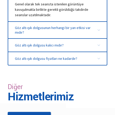
Genel olarak tek seansta istenilen görüntüye
kavuşulmakla birlikte gerekli görüldüğü takdirde
seanslar uzatılmaktadır.
Göz altı ışık dolgusunun herhangi bir yan etkisi var
mıdır?
Göz altı için özel olarak üretildiği için herhangi bir yan
Göz altı ışık dolgusu kalıcı mıdır?
etkisi, zararı yoktur ancak iltihap, alerji varsa ve
hamilelerde önerilmemektedir.
Kişinin çevresel ve genetik faktörlerine bağlı olarak bir
Göz altı ışık dolgusu fiyatları ne kadardır?
ila bir buçuk yıl arasında kalıcılığı vardır.
Işık dolgusu fiyatlarını belirleyen pek çok faktör
bulunmaktadır. Göz altı ışık dolgusu 2021 fiyatları
hakkında net bilgi almak için bizimle iletişime
geçebilirsiniz.
Diğer
Hizmetlerimiz