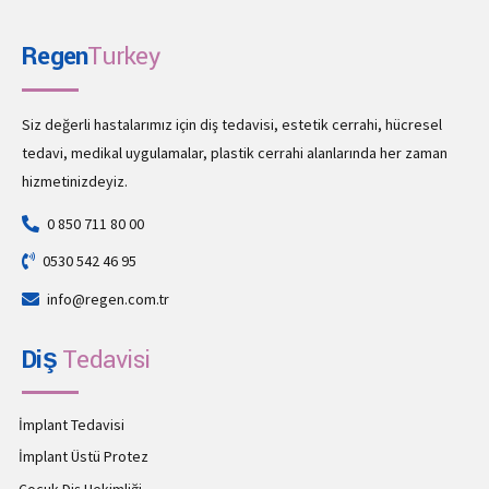
Regen
Turkey
Siz değerli hastalarımız için diş tedavisi, estetik cerrahi, hücresel
tedavi, medikal uygulamalar, plastik cerrahi alanlarında her zaman
hizmetinizdeyiz.
0 850 711 80 00
0530 542 46 95
info@regen.com.tr
Diş
Tedavisi
İmplant Tedavisi
İmplant Üstü Protez
Çocuk Diş Hekimliği