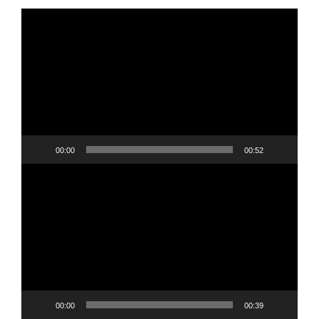
Video
oynatıcı
00:00
00:52
Video
oynatıcı
00:00
00:39