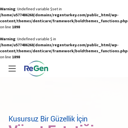
Warning
: Undefined variable $set in
/home/u577486268/domains/regenturkey.com/public_html/wp-
content/themes/denticare/framework/boldthemes_functions.php
on line
1898
Warning
: Undefined variable $ in
/home/u577486268/domains/regenturkey.com/public_html/wp-
content/themes/denticare/framework/boldthemes_functions.php
on line
1898
Kusursuz Bir Güzellik İçin
Kusursuz Bir Güzellik İçin
Sağlıklı Bir Gülümsemeye
Kusursuz Bir Güzellik İçin
Kusursuz Bir Güzellik İçin
Kusursuz Bir Güzellik İçin
Sağlıklı ve güzel bir