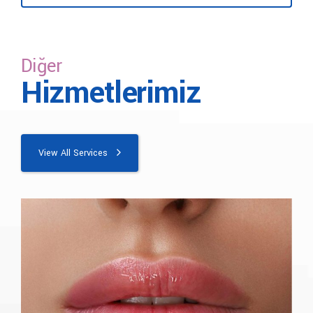
Yüz ışık dolgusunun ücreti, işlemin yapılacağı bölgeye
Yüz ışık dolgusu işlemi uygulanmadan önce
göre değişmektedir. Bizimle iletişime geçerek 2021 yüz
anestezik krem sürülmektedir. Bu yüzden işlem
ışık dolgusu fiyatları hakkında bilgi sahibi olabilirsiniz.
esnasında herhangi bir acı veya ağrı
hissedilmemektedir.
Diğer
Hizmetlerimiz
View All Services