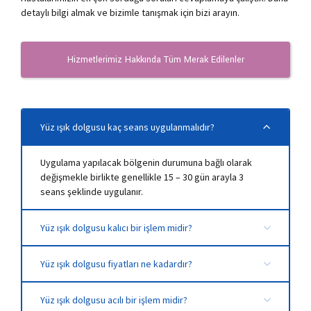
detaylı bilgi almak ve bizimle tanışmak için bizi arayın.
Hizmetlerimiz Hakkında Tüm Merak Edilenler
Yüz ışık dolgusu kaç seans uygulanmalıdır?
Uygulama yapılacak bölgenin durumuna bağlı olarak
değişmekle birlikte genellikle 15 – 30 gün arayla 3
seans şeklinde uygulanır.
Yüz ışık dolgusu kalıcı bir işlem midir?
Doğru ve uzman bir kişi tarafından yapıldığında 1 yıldan
Yüz ışık dolgusu fiyatları ne kadardır?
3 yıla kadar kalıcılık sağlamaktadır.
Yüz ışık dolgusu acılı bir işlem midir?