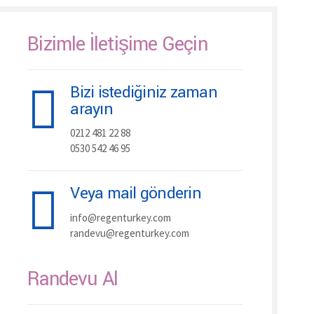
Bizimle İletişime Geçin
Bizi istediğiniz zaman
arayın
0212 481 22 88
0530 542 46 95
Veya mail gönderin
info@regenturkey.com
randevu@regenturkey.com
Randevu Al