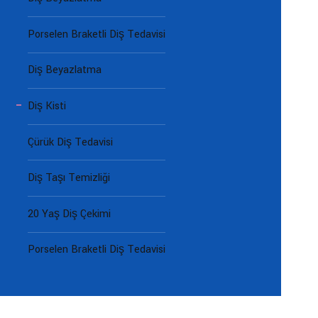
Porselen Braketli Diş Tedavisi
Diş Beyazlatma
Diş Kisti
Çürük Diş Tedavisi
Diş Taşı Temizliği
20 Yaş Diş Çekimi
Porselen Braketli Diş Tedavisi