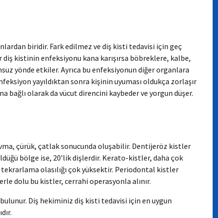
nlardan biridir. Fark edilmez ve diş kisti tedavisi için geç
r diş kistinin enfeksiyonu kana karışırsa böbreklere, kalbe,
uz yönde etkiler. Ayrıca bu enfeksiyonun diğer organlara
nfeksiyon yayıldıktan sonra kişinin uyuması oldukça zorlaşır
na bağlı olarak da vücut direncini kaybeder ve yorgun düşer.
avma, çürük, çatlak sonucunda oluşabilir. Dentijeröz kistler
düğü bölge ise, 20’lik dişlerdir. Kerato-kistler, daha çok
 tekrarlama olasılığı çok yüksektir. Periodontal kistler
rle dolu bu kistler, cerrahi operasyonla alınır.
 bulunur. Diş hekiminiz diş kisti tedavisi için en uygun
dır.