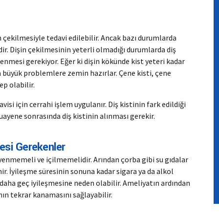
n çekilmesiyle tedavi edilebilir. Ancak bazı durumlarda
ildir. Dişin çekilmesinin yeterli olmadığı durumlarda diş
nmesi gerekiyor. Eğer ki dişin kökünde kist yeteri kadar
 büyük problemlere zemin hazırlar. Çene kisti, çene
p olabilir.
visi için cerrahi işlem uygulanır. Diş kistinin fark edildiği
yene sonrasında diş kistinin alınması gerekir.
mesi Gerekenler
 yenmemeli ve içilmemelidir. Arından çorba gibi su gıdalar
r. İyileşme süresinin sonuna kadar sigara ya da alkol
aha geç iyileşmesine neden olabilir. Ameliyatın ardından
nın tekrar kanamasını sağlayabilir.