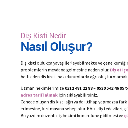
Diş Kisti Nedir
Nasıl Oluşur?
Diş kisti oldukça yavaş ilerleyebilmekte ve çene kemiği
problemlerin meydana gelmesine neden olur.
Diş eti ç
belli eden diş kisti, bazı durumlarda ağrı oluşturmama
Uzman hekimlerimize
0212 481 22 88
–
0530 542 46 95
t
adres tarifi almak
için tıklayabilirsiniz.
Çenede oluşan diş kisti ağrı ya da iltihap yapmazsa far
erimesine, kırılmasına sebep olur. Kötü diş tedavileri, çür
Bu yüzden düzenli diş hekimi kontrolüne gidilmesi ve
ç