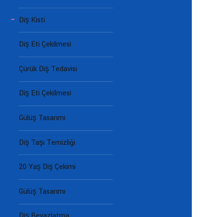
Diş Kisti
Diş Eti Çekilmesi
Çürük Diş Tedavisi
Diş Eti Çekilmesi
Gülüş Tasarımı
Diş Taşı Temizliği
20 Yaş Diş Çekimi
Gülüş Tasarımı
Diş Beyazlatma