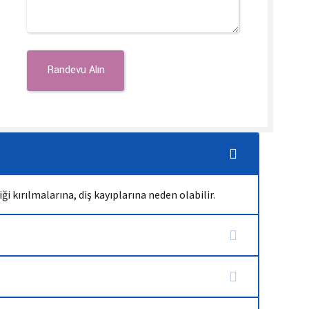
i kırılmalarına, diş kayıplarına neden olabilir.
tedavi edilebilir ancak bazen dişin çekilmesi diş