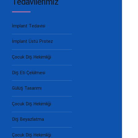
Tedavilerimiz
İmplant Tedavisi
İmplant Üstü Protez
Çocuk Diş Hekimliği
Diş Eti Çekilmesi
Gülüş Tasarımı
Çocuk Diş Hekimliği
Diş Beyazlatma
Çocuk Diş Hekimliği