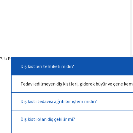
Diş kistleri tehlikeli midir?
Tedavi edilmeyen diş kistleri, giderek büyür ve çene kemiğ
Diş kisti tedavisi ağrılı bir işlem midir?
Diş kisti olan diş çekilir mi?
Erken teşhis edilen diş kisti, küçükse dişin çekilmesiyle 