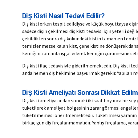
Diş Kisti Nasıl Tedavi Edilir?
Diş kisti erken tespit edildiyse ve küçük boyuttaysa dişi
sadece dişin çekilmesi diş kisti tedavisi için yeterli değ
çekildikten sonra diş kökündeki kistin tamamen temizle
temizlenmezse kalan kist, çene kistine dönüşerek daha
kemiğini zamanla işgal ederek kemiğin çürümesine sebe
Diş kisti ilaç tedavisiyle giderilmemektedir. Diş kisti teda
anda hemen diş hekimine başvurmak gerekir. Yapılan mua
Diş Kisti Ameliyatı Sonrası Dikkat Edil
Diş kisti ameliyatından sonraki iki saat boyunca bir şey
tüketilerek ameliyat bölgesinin zarar görmesi engelleni
tüketilmemesi önerilmemektedir. Tüketilmesi yaranın d
birkaç gün diş fırçalanmamalıdır. Yanlış fırçalama, yara