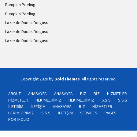
Pumpkin Peeling
Pumpkin Peeling
Lazer ile Dudak Dolgusu
Lazer ile Dudak Dolgusu
Lazer ile Dudak Dolgusu
Copyright 2020 by
BoldThemes
. All rights reserved.
ABOUT
ANASAYFA
ANASAYFA
BİZ
BİZ
HİZMETLER
HİZMETLER
HEKİMLERİMİZ
HEKİMLERİMİZ
S.S.S
S.S.S
İLETİŞİM
İLETİŞİM
ANASAYFA
BİZ
HİZMETLER
HEKİMLERİMİZ
S.S.S
İLETİŞİM
SERVICES
PAGES
PORTFOLIO