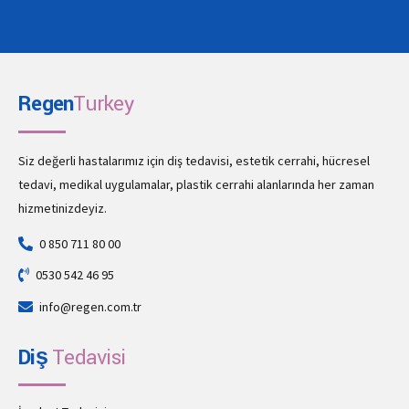
Regen
Turkey
Siz değerli hastalarımız için diş tedavisi, estetik cerrahi, hücresel
tedavi, medikal uygulamalar, plastik cerrahi alanlarında her zaman
hizmetinizdeyiz.
0 850 711 80 00
0530 542 46 95
info@regen.com.tr
Diş
Tedavisi