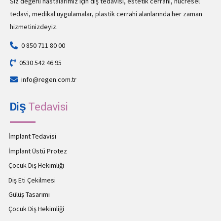
Siz değerli hastalarımız için diş tedavisi, estetik cerrahi, hücresel
tedavi, medikal uygulamalar, plastik cerrahi alanlarında her zaman
hizmetinizdeyiz.
0 850 711 80 00
0530 542 46 95
info@regen.com.tr
Diş
Tedavisi
İmplant Tedavisi
İmplant Üstü Protez
Çocuk Diş Hekimliği
Diş Eti Çekilmesi
Gülüş Tasarımı
Çocuk Diş Hekimliği