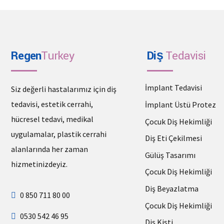
Regen
Turkey
Diş
Tedavisi
İmplant Tedavisi
Siz değerli hastalarımız için diş
tedavisi, estetik cerrahi,
İmplant Üstü Protez
hücresel tedavi, medikal
Çocuk Diş Hekimliği
uygulamalar, plastik cerrahi
Diş Eti Çekilmesi
alanlarında her zaman
Gülüş Tasarımı
hizmetinizdeyiz.
Çocuk Diş Hekimliği
Diş Beyazlatma
0 850 711 80 00
Çocuk Diş Hekimliği
0530 542 46 95
Diş Kisti