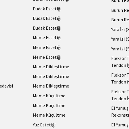
Burun Re
Dudak Estetiği
Burun Re
Dudak Estetiği
Burun Re
Dudak Estetiği
Yara İzi 
Meme Estetiği
Yara İzi 
Meme Estetiği
Yara İzi 
Meme Estetiği
Fleksör 
Tendon İ
Meme Dikleştirme
Fleksör 
Meme Dikleştirme
Tendon İ
edavisi
Meme Dikleştirme
Fleksör 
Meme Küçültme
Tendon İ
Meme Küçültme
El Yumuş
Meme Küçültme
Rekonstr
Yüz Estetiği
El Yumuş