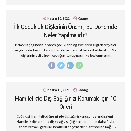
yerleştirilmesiyle uygulanan bir yöntemdir. Çene kemiğine
yerleştirilen implantın üzerine çeşitli protez dişler yerleştirilir ve
böylece eksik dişin yeri doldurulur. Doğal protez dişlerle hem estetik
Kasım 10, 2021
Kaang
görünümünüz iyileşerek estetik kaygılarınız giderilecek hem de ağız
İlk Çocukluk Dişlerinin Önemi, Bu Dönemde
ve dişleriniz tam manasıyla hareket ederek düzgün konuşmanız ve
yemek yeminiz sağlanacaktır. Çürük diş tedavisinden...
Neler Yapılmalıdır?
Bebeklik çağından itibaren çocukların ağız ve diş sağlığı ebeveynler
ve çocuk diş hekimi tarafından düzenli olarak kontrol edilmelidir. Süt
dişlerinin asli görevi, çocuğun konuşmasını ve beslenmesini
sağlamaktadır. Çocuğun düzgün konuşmasında ilk çocukluk
dişlerinin önemi oldukça büyüktür. Ayrıca süt dişleri, kendinden
sonra gelecek kalıcı dişlerin doğru yere konumlandırılmasında rehber
görevi görür. Düzenli ve yeterli temizlenmeyen süt dişlerinde
çürüklere bağlı oluşan enfeksiyonlar, kalıcı dişlerin de sağlığını
doğrudan etkilemektedir. Süt dişlerinin çürüklere ya da farklı
Kasım 10, 2021
Kaang
nedenlere bağlı olarak düştüğü durumlarda yer tutucu yöntemlerle
Hamilelikte Diş Sağlığınızı Korumak İçin 10
bu dişlerin yeri korunmalıdır ki komşu dişleri bu boşluğu kapatmasın.
Komşu dişler, dişin yerini kapatırsa çapraşıklık ya da gömülü kalma...
Öneri
Çoğu kişi, hamilelik döneminde diş sağlığı konusunda endişelenir.
Hamilelik döneminde diş ve ağız sağlığına normalden daha fazla
önem vermek gerekir. Hamilelikte aşermelerin artmasına bağlı