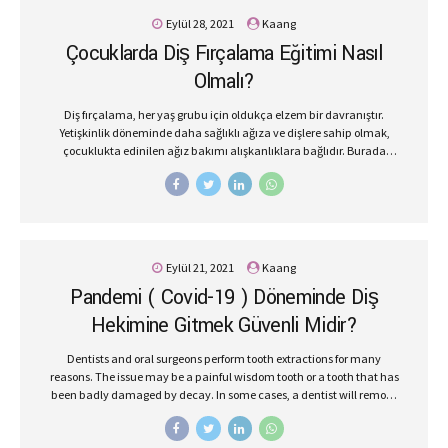
dişlerinizi çürüklere karşı daha iyi koruyabilirsiniz. Diş Düşmanı
Eylül 28, 2021
Kaang
Besinler Nelerdir? Sakaroz, früktoz, glikoz, laktoz vücuda enerji
Çocuklarda Diş Fırçalama Eğitimi Nasıl
sağlayan ancak dişlerin çürümesine sebep olan karbonhidratların
başında gelir. Şeker ve nişasta barındıran...
Olmalı?
Diş fırçalama, her yaş grubu için oldukça elzem bir davranıştır.
Yetişkinlik döneminde daha sağlıklı ağıza ve dişlere sahip olmak,
çocuklukta edinilen ağız bakımı alışkanlıklara bağlıdır. Burada
babalara ve annelere büyük görevler düşmektedir. Çocukluk
döneminde ağız bakım alışkanlığı kazanmamış biri kanal tedavisi,
diş çekimleri, implant cerrahisi gibi tedavilere daha çok ihtiyaç
duyar. Diş sorunlarının uzun vadede önüne geçmek için mümkün
olan en erken zamanda hatta bebeklik döneminde ağız bakımının
önemi kavratılmalıdır. Çocuklara diş fırçalama eğitimi 2 – 3 yaşından
Eylül 21, 2021
Kaang
itibaren verilebilir, daha öncesinde ise ıslak bir yardımıyla damaklar
Pandemi ( Covid-19 ) Döneminde Diş
temizlenebilir. Çocuklara Diş Fırçalama Alışkanlığı Nasıl
Kazandırılabilir? Çocuklara diş fırçalama alışkanlığı kazandırmak
Hekimine Gitmek Güvenli Midir?
için,...
Dentists and oral surgeons perform tooth extractions for many
reasons. The issue may be a painful wisdom tooth or a tooth that has
been badly damaged by decay. In some cases, a dentist will remove
a tooth to make space for dental prosthetics or braces.