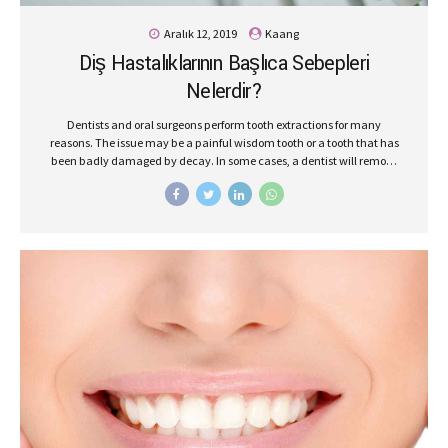
Aralık 12, 2019
Kaang
Diş Hastalıklarının Başlıca Sebepleri
Nelerdir?
Dentists and oral surgeons perform tooth extractions for many
reasons. The issue may be a painful wisdom tooth or a tooth that has
been badly damaged by decay. In some cases, a dentist will remove
a tooth to make space for dental prosthetics or braces.