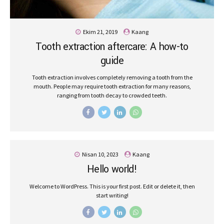
Ekim 21, 2019
Kaang
Tooth extraction aftercare: A how-to
guide
Tooth extraction involves completely removing a tooth from the
mouth. People may require tooth extraction for many reasons,
ranging from tooth decay to crowded teeth.
Nisan 10, 2023
Kaang
Hello world!
Welcome to WordPress. This is your first post. Edit or delete it, then
start writing!