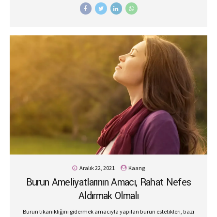
Burun estetiği sonrası dikkat edilmesi gereken noktalara uyarsanız
daha hızlı bir şekilde iyileşebilir ve daha başarılı sonuçlarla
karşılaşabilirsiniz. İşte burun estetiği sonrasında dikkat edilmesi
gereken altın kurallar; Başınızı Yüksekte Tutun Burun estetiği
sonrasında dikkat edilmesi gereken noktaların başında başın
konumu gelir. Başınızı yüksekte tutmanız bu dönemde oldukça
önemlidir. Özellikle de uyurken mutlaka başınızı yüksekte tutmaya
özen gösterin. Bu kurala uymaz ve yan yatarsanız morarmalardan
ve şişliklerden kurtulmanız daha uzun zaman alır. Daha hızlı...
Aralık 22, 2021
Kaang
Burun Ameliyatlarının Amacı, Rahat Nefes
Aldırmak Olmalı
Burun tıkanıklığını gidermek amacıyla yapılan burun estetikleri, bazı