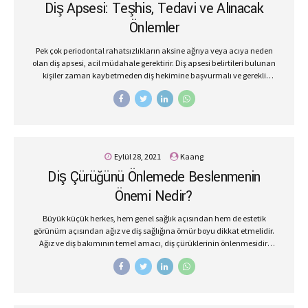
Diş Apsesi: Teşhis, Tedavi ve Alınacak
bruksizmin en yaygın belirtileri arasında yer alır. Gece plağı yapımı
tedavisiyle kişilerin...
Önlemler
Pek çok periodontal rahatsızlıkların aksine ağrıya veya acıya neden
olan diş apsesi, acil müdahale gerektirir. Diş apsesi belirtileri bulunan
kişiler zaman kaybetmeden diş hekimine başvurmalı ve gerekli
tedaviyi başlatmalıdır. Tedavi edilmeden diş apsesi kemik
kayıplarına ve diş çekimlerine neden olabilir. Diş Apsesinin Belirtileri
Apse, diş köküyle ilgili olduğu için esas belirtilerini kök ucunda
gösterir. Isırıldığında ya da bazen spontane ağrılar yaşanabilir. Gece
uykudan uyandıracak kadar ağrı ya da şişlik görülebilir. Dişin kök
hizasında sivilce başına benzer fistül ağız görülebilir ve bu yer
Eylül 28, 2021
Kaang
iltihabın aktığı bölgedir. Bu belirtilerine hepsine ya da bir kısmına
Diş Çürüğünü Önlemede Beslenmenin
sahipseniz en kısa sürede, zaman kaybetmeden, diş hekiminize...
Önemi Nedir?
Büyük küçük herkes, hem genel sağlık açısından hem de estetik
görünüm açısından ağız ve diş sağlığına ömür boyu dikkat etmelidir.
Ağız ve diş bakımının temel amacı, diş çürüklerinin önlenmesidir.
Düzenli diş kontrolü ve düzenli diş bakımıyla çürüklerin oluşumunu
engelleyebilir ve diş çekimi gibi olumsuz durumların önüne
geçebilirsiniz. Diş çürümesini önlemenin bir diğer yöntemi de,
beslenmedir. Diş çürüklerinin oluşumunu engellemek için diş bostu
ve diş düşmanı besinleri tanımanız gerekir öncelikle. Böylece de