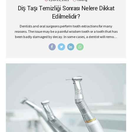
Diş Taşı Temizliği Sonrası Nelere Dikkat
Edilmelidir?
Dentists and oral surgeons perform tooth extractions for many
reasons. The issue may be a painful wisdom tooth or a tooth that has
been badly damaged by decay. In some cases, a dentist will remove
a tooth to make space for dental prosthetics or braces.