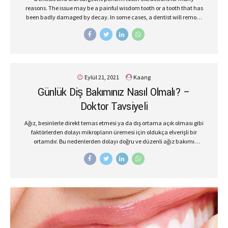
reasons. The issue may be a painful wisdom tooth or a tooth that has
been badly damaged by decay. In some cases, a dentist will remove
a tooth to make space for dental prosthetics or braces.
Eylül 21, 2021
Kaang
Günlük Diş Bakımınız Nasıl Olmalı? –
Doktor Tavsiyeli
Ağız, besinlerle direkt temas etmesi ya da dış ortama açık olması gibi
faktörlerden dolayı mikropların üremesi için oldukça elverişli bir
ortamdır. Bu nedenlerden dolayı doğru ve düzenli ağız bakımı
yapılmadığı zaman çeşitli diş ve ağız rahatsızlıklarıyla
karşılaşılabilir. Ayrıca sağlığın yanı sıra estetik olarak da kişiyi
rahatsız eder. Estetik olarak dişlerinizden memnun değilseniz gülüş
tasarımı sayesinde hayallerinizde gülüşe ve dişlere sahip
olabilirsiniz. Doğru ve Etkili Ağız Bakımı Yetişkinler ve çocuklar etkili
ağız ve diş bakımı yaparken aşağıdaki faktörlere dikkat etmelidir.
Daha sağlıklı ağız ve dişler için florür miktarı yeterli olan bir diş
macunu ve yumuşak kıllı diş fırçasıyla günde en az...