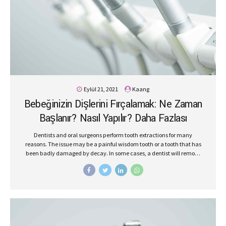
Eylül 21, 2021
Kaang
Bebeğinizin Dişlerini Fırçalamak: Ne Zaman
Başlanır? Nasıl Yapılır? Daha Fazlası
Dentists and oral surgeons perform tooth extractions for many
reasons. The issue may be a painful wisdom tooth or a tooth that has
been badly damaged by decay. In some cases, a dentist will remove
a tooth to make space for dental prosthetics or braces.