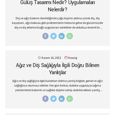
Gülüş Tasarımı Nedir? Uygulamaları
beğeni alacaktır. Fotoğraflarda Güzel Çıkmanın Sırrı: Gülüşünüz
Aynanın karşısına geçip gülüş egzersizi yaparak ve farklı...
Nelerdir?
Diş ve ağız bakımı denildiğinde çoğu kişinin aklına çürük diş, diş
kayıpları, ağız kokusu gibi problemlerin tedavisi gelse de günümüzde
diş ve diş etlerine bağlı uygulanan estetikler de oldukça önemli bir
yere sahiptir. Diş eti problemleri, çürük dişler, diş çarpıklıkları, koyu
diş renkleri, diş kayıpları gibi nedenlere bağlı olarak oluşan estetiksel
problemler, kişinin özgüvenin azalmasına ve buna bağlı olarak
sosyal hayatında içine kapanmasına neden olur. Bu problemlere
sahip olan kişiler, toplum içerisinde konuşmaktan ve diledikleri gibi
gülmekten çekinirler. Kişi, sağlıklı dişlere sahip olsa da dişlerin biçim
Kasım 16, 2021
Kaang
ve şekil bozuklukları için tedaviye ihtiyaç duyabilir. Gülüş tasarımı
Ağız ve Diş Sağlığıyla İlgili Doğru Bilinen
yöntemi ile kişi hayallerinde gülüşe...
Yanlışlar
Ağız ve diş sağlığıyla ilgili kulaktan dolma yanlış bilgiler, genel ve ağız
sağlığınızı olumsuz etkiler. Her gün birkaç dakika uygulayacağınız
yöntemlerle bakımlı ve sağlıklı dişlere sahip olabilecekken yanlış
uygulamalar, ağız ve diş sağlığınızın bozulmasına ve ciddi hasarlara
yol açabilmektedir. Diş çürük tedavisinden diş fırçalama yöntemine
kadar doğru bilinen yanlışları sizler için derledik. İşte ağız ve diş
sağlığıyla ilgili doğru bilinen yanlışlar ve doğrular; Sert Diş Fırçası
Daha İyi Temizler. Dişlerin temizlenmesi fırçanın sert ya da yumuşak