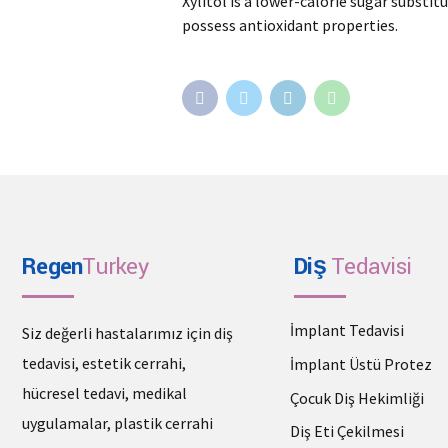
Xylitol is a lower-calorie sugar substi
possess antioxidant properties.
Regen
Turkey
Diş
Tedavisi
İmplant Tedavisi
Siz değerli hastalarımız için diş
tedavisi, estetik cerrahi,
İmplant Üstü Protez
hücresel tedavi, medikal
Çocuk Diş Hekimliği
uygulamalar, plastik cerrahi
Diş Eti Çekilmesi