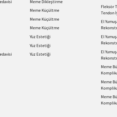
edavisi
Meme Dikleştirme
Fleksör 
Meme Küçültme
Tendon İ
Meme Küçültme
El Yumuş
Meme Küçültme
Rekonstr
Yüz Estetiği
El Yumuş
Rekonstr
Yüz Estetiği
El Yumuş
edavisi
Yüz Estetiği
Rekonstr
Meme Büy
Komplik
Meme Büy
Komplik
Meme Büy
Komplik