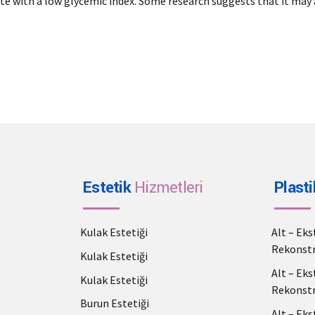
tute with a low glycemic index. Some research suggests that it may
Estetik
Hizmetleri
Plasti
Kulak Estetiği
Alt – Ek
Rekonstr
Kulak Estetiği
Alt – Ek
Kulak Estetiği
Rekonstr
Burun Estetiği
Alt – Ek