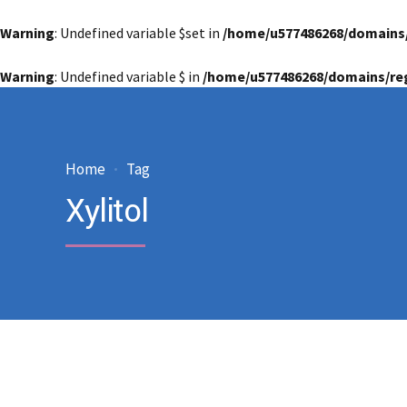
Warning
: Undefined variable $set in
/home/u577486268/domains
Warning
: Undefined variable $ in
/home/u577486268/domains/re
Home
Tag
Xylitol