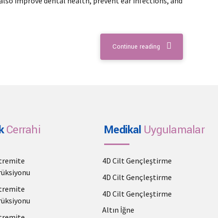
 also improve dental health, prevent ear infections, and
Continue reading
k
Cerrahi
Medikal
Uygulamalar
stremite
4D Cilt Gençleştirme
üksiyonu
4D Cilt Gençleştirme
stremite
4D Cilt Gençleştirme
üksiyonu
Altın İğne
stremite