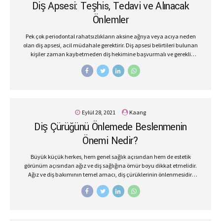
Diş Apsesi: Teşhis, Tedavi ve Alınacak
bruksizmin en yaygın belirtileri arasında yer alır. Gece plağı yapımı
tedavisiyle kişilerin...
Önlemler
Pek çok periodontal rahatsızlıkların aksine ağrıya veya acıya neden
olan diş apsesi, acil müdahale gerektirir. Diş apsesi belirtileri bulunan
kişiler zaman kaybetmeden diş hekimine başvurmalı ve gerekli
tedaviyi başlatmalıdır. Tedavi edilmeden diş apsesi kemik
kayıplarına ve diş çekimlerine neden olabilir. Diş Apsesinin Belirtileri
Apse, diş köküyle ilgili olduğu için esas belirtilerini kök ucunda
gösterir. Isırıldığında ya da bazen spontane ağrılar yaşanabilir. Gece
uykudan uyandıracak kadar ağrı ya da şişlik görülebilir. Dişin kök
hizasında sivilce başına benzer fistül ağız görülebilir ve bu yer
Eylül 28, 2021
Kaang
iltihabın aktığı bölgedir. Bu belirtilerine hepsine ya da bir kısmına
Diş Çürüğünü Önlemede Beslenmenin
sahipseniz en kısa sürede, zaman kaybetmeden, diş hekiminize...
Önemi Nedir?
Büyük küçük herkes, hem genel sağlık açısından hem de estetik
görünüm açısından ağız ve diş sağlığına ömür boyu dikkat etmelidir.
Ağız ve diş bakımının temel amacı, diş çürüklerinin önlenmesidir.
Düzenli diş kontrolü ve düzenli diş bakımıyla çürüklerin oluşumunu
engelleyebilir ve diş çekimi gibi olumsuz durumların önüne
geçebilirsiniz. Diş çürümesini önlemenin bir diğer yöntemi de,
beslenmedir. Diş çürüklerinin oluşumunu engellemek için diş bostu
ve diş düşmanı besinleri tanımanız gerekir öncelikle. Böylece de