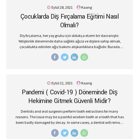
dişlerinizi çürüklere karşı daha iyi koruyabilirsiniz. Diş Düşmanı
Eylül 28, 2021
Kaang
Besinler Nelerdir? Sakaroz, früktoz, glikoz, laktoz vücuda enerji
Çocuklarda Diş Fırçalama Eğitimi Nasıl
sağlayan ancak dişlerin çürümesine sebep olan karbonhidratların
başında gelir. Şeker ve nişasta barındıran...
Olmalı?
Diş fırçalama, her yaş grubu için oldukça elzem bir davranıştır.
Yetişkinlik döneminde daha sağlıklı ağıza ve dişlere sahip olmak,
çocuklukta edinilen ağız bakımı alışkanlıklara bağlıdır. Burada
babalara ve annelere büyük görevler düşmektedir. Çocukluk
döneminde ağız bakım alışkanlığı kazanmamış biri kanal tedavisi,
diş çekimleri, implant cerrahisi gibi tedavilere daha çok ihtiyaç
duyar. Diş sorunlarının uzun vadede önüne geçmek için mümkün
olan en erken zamanda hatta bebeklik döneminde ağız bakımının
önemi kavratılmalıdır. Çocuklara diş fırçalama eğitimi 2 – 3 yaşından
Eylül 21, 2021
Kaang
itibaren verilebilir, daha öncesinde ise ıslak bir yardımıyla damaklar
Pandemi ( Covid-19 ) Döneminde Diş
temizlenebilir. Çocuklara Diş Fırçalama Alışkanlığı Nasıl
Kazandırılabilir? Çocuklara diş fırçalama alışkanlığı kazandırmak
Hekimine Gitmek Güvenli Midir?
için,...
Dentists and oral surgeons perform tooth extractions for many
reasons. The issue may be a painful wisdom tooth or a tooth that has
been badly damaged by decay. In some cases, a dentist will remove
a tooth to make space for dental prosthetics or braces.