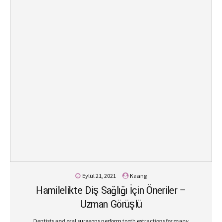
Eylül 21, 2021
Kaang
Hamilelikte Diş Sağlığı İçin Öneriler –
Uzman Görüşlü
Dentists and oral surgeons perform tooth extractions for many