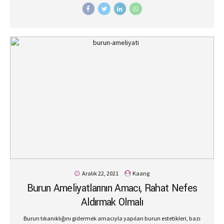
Burun estetiği sonrası dikkat edilmesi gereken noktalara uyarsanız
daha hızlı bir şekilde iyileşebilir ve daha başarılı sonuçlarla
karşılaşabilirsiniz. İşte burun estetiği sonrasında dikkat edilmesi
gereken altın kurallar; Başınızı Yüksekte Tutun Burun estetiği
sonrasında dikkat edilmesi gereken noktaların başında başın
konumu gelir. Başınızı yüksekte tutmanız bu dönemde oldukça
önemlidir. Özellikle de uyurken mutlaka başınızı yüksekte tutmaya
özen gösterin. Bu kurala uymaz ve yan yatarsanız morarmalardan
ve şişliklerden kurtulmanız daha uzun zaman alır. Daha hızlı...
Aralık 22, 2021
Kaang
Burun Ameliyatlarının Amacı, Rahat Nefes
Aldırmak Olmalı
Burun tıkanıklığını gidermek amacıyla yapılan burun estetikleri, bazı