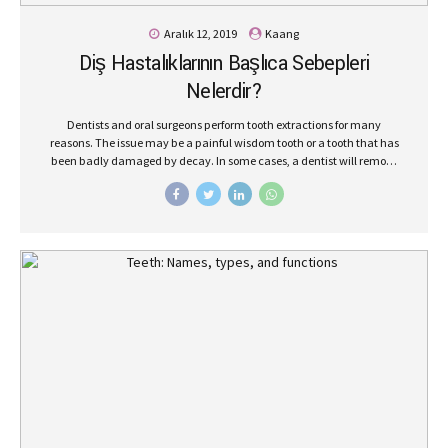
Aralık 12, 2019
Kaang
Diş Hastalıklarının Başlıca Sebepleri
Nelerdir?
Dentists and oral surgeons perform tooth extractions for many
reasons. The issue may be a painful wisdom tooth or a tooth that has
been badly damaged by decay. In some cases, a dentist will remove
a tooth to make space for dental prosthetics or braces.