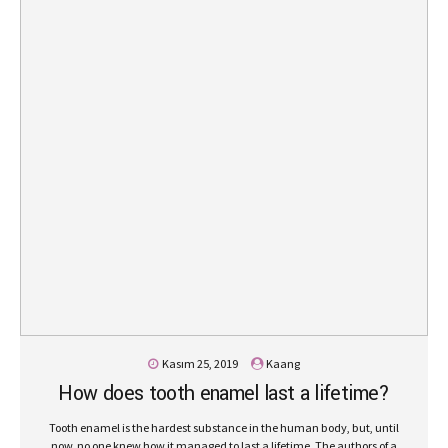
Kasım 25, 2019
Kaang
How does tooth enamel last a lifetime?
Tooth enamel is the hardest substance in the human body, but, until
now, no one knew how it managed to last a lifetime. The authors of a