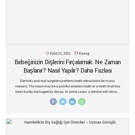
Eylül 21, 2021
Kaang
Bebeğinizin Dişlerini Fırçalamak: Ne Zaman
Başlanır? Nasıl Yapılır? Daha Fazlası
Dentists and oral surgeons perform tooth extractions for many
reasons. The issue may be a painful wisdom tooth or a tooth that has
been badly damaged by decay. In some cases, a dentist will remove
a tooth to make space for dental prosthetics or braces.