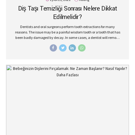
Diş Taşı Temizliği Sonrası Nelere Dikkat
Edilmelidir?
Dentists and oral surgeons perform tooth extractions for many
reasons. The issue may be a painful wisdom tooth or a tooth that has
been badly damaged by decay. In some cases, a dentist will remove
a tooth to make space for dental prosthetics or braces.