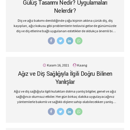
Gülüş Tasarımı Nedir? Uygulamaları
beğeni alacaktır. Fotoğraflarda Güzel Çıkmanın Sırrı: Gülüşünüz
Aynanın karşısına geçip gülüş egzersizi yaparak ve farklı...
Nelerdir?
Diş ve ağız bakımı denildiğinde çoğu kişinin aklına çürük diş, diş
kayıpları, ağız kokusu gibi problemlerin tedavisi gelse de günümüzde
diş ve diş etlerine bağlı uygulanan estetikler de oldukça önemli bir
yere sahiptir. Diş eti problemleri, çürük dişler, diş çarpıklıkları, koyu
diş renkleri, diş kayıpları gibi nedenlere bağlı olarak oluşan estetiksel
problemler, kişinin özgüvenin azalmasına ve buna bağlı olarak
sosyal hayatında içine kapanmasına neden olur. Bu problemlere
sahip olan kişiler, toplum içerisinde konuşmaktan ve diledikleri gibi
gülmekten çekinirler. Kişi, sağlıklı dişlere sahip olsa da dişlerin biçim
Kasım 16, 2021
Kaang
ve şekil bozuklukları için tedaviye ihtiyaç duyabilir. Gülüş tasarımı
Ağız ve Diş Sağlığıyla İlgili Doğru Bilinen
yöntemi ile kişi hayallerinde gülüşe...
Yanlışlar
Ağız ve diş sağlığıyla ilgili kulaktan dolma yanlış bilgiler, genel ve ağız
sağlığınızı olumsuz etkiler. Her gün birkaç dakika uygulayacağınız
yöntemlerle bakımlı ve sağlıklı dişlere sahip olabilecekken yanlış
uygulamalar, ağız ve diş sağlığınızın bozulmasına ve ciddi hasarlara
yol açabilmektedir. Diş çürük tedavisinden diş fırçalama yöntemine
kadar doğru bilinen yanlışları sizler için derledik. İşte ağız ve diş
sağlığıyla ilgili doğru bilinen yanlışlar ve doğrular; Sert Diş Fırçası
Daha İyi Temizler. Dişlerin temizlenmesi fırçanın sert ya da yumuşak