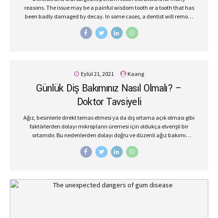
reasons. The issue may be a painful wisdom tooth or a tooth that has
been badly damaged by decay. In some cases, a dentist will remove
a tooth to make space for dental prosthetics or braces.
Eylül 21, 2021
Kaang
Günlük Diş Bakımınız Nasıl Olmalı? –
Doktor Tavsiyeli
Ağız, besinlerle direkt temas etmesi ya da dış ortama açık olması gibi
faktörlerden dolayı mikropların üremesi için oldukça elverişli bir
ortamdır. Bu nedenlerden dolayı doğru ve düzenli ağız bakımı
yapılmadığı zaman çeşitli diş ve ağız rahatsızlıklarıyla
karşılaşılabilir. Ayrıca sağlığın yanı sıra estetik olarak da kişiyi
rahatsız eder. Estetik olarak dişlerinizden memnun değilseniz gülüş
tasarımı sayesinde hayallerinizde gülüşe ve dişlere sahip
olabilirsiniz. Doğru ve Etkili Ağız Bakımı Yetişkinler ve çocuklar etkili
ağız ve diş bakımı yaparken aşağıdaki faktörlere dikkat etmelidir.
Daha sağlıklı ağız ve dişler için florür miktarı yeterli olan bir diş
macunu ve yumuşak kıllı diş fırçasıyla günde en az...