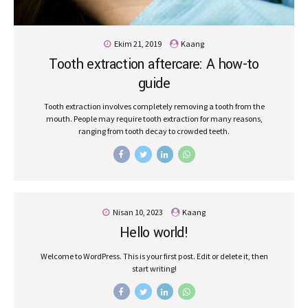
Ekim 21, 2019
Kaang
Tooth extraction aftercare: A how-to
guide
Tooth extraction involves completely removing a tooth from the
mouth. People may require tooth extraction for many reasons,
ranging from tooth decay to crowded teeth.
Nisan 10, 2023
Kaang
Hello world!
Welcome to WordPress. This is your first post. Edit or delete it, then
start writing!