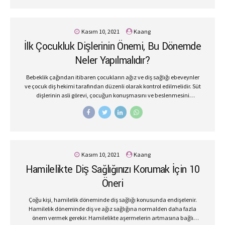
yerleştirilmesiyle uygulanan bir yöntemdir. Çene kemiğine
yerleştirilen implantın üzerine çeşitli protez dişler yerleştirilir ve
böylece eksik dişin yeri doldurulur. Doğal protez dişlerle hem estetik
Kasım 10, 2021
Kaang
görünümünüz iyileşerek estetik kaygılarınız giderilecek hem de ağız
İlk Çocukluk Dişlerinin Önemi, Bu Dönemde
ve dişleriniz tam manasıyla hareket ederek düzgün konuşmanız ve
yemek yeminiz sağlanacaktır. Çürük diş tedavisinden...
Neler Yapılmalıdır?
Bebeklik çağından itibaren çocukların ağız ve diş sağlığı ebeveynler
ve çocuk diş hekimi tarafından düzenli olarak kontrol edilmelidir. Süt
dişlerinin asli görevi, çocuğun konuşmasını ve beslenmesini
sağlamaktadır. Çocuğun düzgün konuşmasında ilk çocukluk
dişlerinin önemi oldukça büyüktür. Ayrıca süt dişleri, kendinden
sonra gelecek kalıcı dişlerin doğru yere konumlandırılmasında rehber
görevi görür. Düzenli ve yeterli temizlenmeyen süt dişlerinde
çürüklere bağlı oluşan enfeksiyonlar, kalıcı dişlerin de sağlığını
doğrudan etkilemektedir. Süt dişlerinin çürüklere ya da farklı
Kasım 10, 2021
Kaang
nedenlere bağlı olarak düştüğü durumlarda yer tutucu yöntemlerle
Hamilelikte Diş Sağlığınızı Korumak İçin 10
bu dişlerin yeri korunmalıdır ki komşu dişleri bu boşluğu kapatmasın.
Komşu dişler, dişin yerini kapatırsa çapraşıklık ya da gömülü kalma...
Öneri
Çoğu kişi, hamilelik döneminde diş sağlığı konusunda endişelenir.
Hamilelik döneminde diş ve ağız sağlığına normalden daha fazla
önem vermek gerekir. Hamilelikte aşermelerin artmasına bağlı