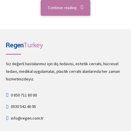
Continue reading
Regen
Turkey
Siz değerli hastalarımız için diş tedavisi, estetik cerrahi, hücresel
tedavi, medikal uygulamalar, plastik cerrahi alanlarında her zaman
hizmetinizdeyiz.
0 850 711 80 00
0530 542 46 95
info@regen.com.tr