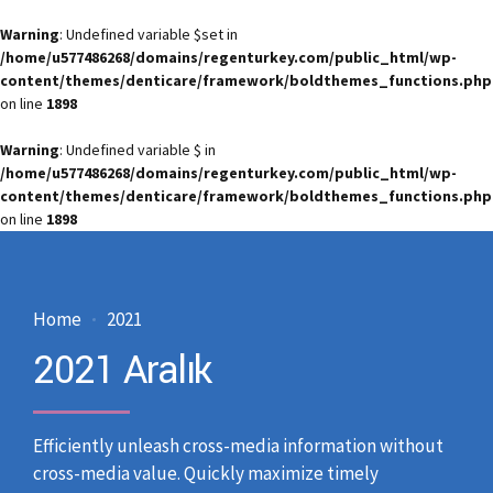
Warning
: Undefined variable $set in
/home/u577486268/domains/regenturkey.com/public_html/wp-
content/themes/denticare/framework/boldthemes_functions.php
on line
1898
Warning
: Undefined variable $ in
/home/u577486268/domains/regenturkey.com/public_html/wp-
content/themes/denticare/framework/boldthemes_functions.php
on line
1898
Home
2021
2021 Aralık
Efficiently unleash cross-media information without
cross-media value. Quickly maximize timely