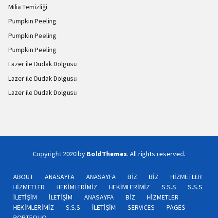
Milia Temizliği
Pumpkin Peeling
Pumpkin Peeling
Pumpkin Peeling
Lazer ile Dudak Dolgusu
Lazer ile Dudak Dolgusu
Lazer ile Dudak Dolgusu
Copyright 2020 by
BoldThemes
. All rights reserved.
ABOUT
ANASAYFA
ANASAYFA
BİZ
BİZ
HİZMETLER
HİZMETLER
HEKİMLERİMİZ
HEKİMLERİMİZ
S.S.S
S.S.S
İLETİŞİM
İLETİŞİM
ANASAYFA
BİZ
HİZMETLER
HEKİMLERİMİZ
S.S.S
İLETİŞİM
SERVICES
PAGES
PORTFOLIO