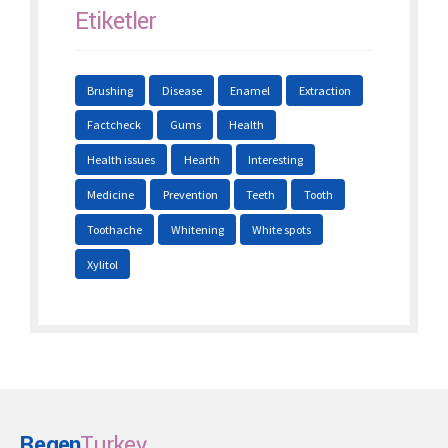
Etiketler
Brushing
Disease
Enamel
Extraction
Factcheck
Gums
Health
Health issues
Hearth
Interesting
Medicine
Prevention
Teeth
Tooth
Toothache
Whitening
White spots
Xylitol
Regen
Turkey