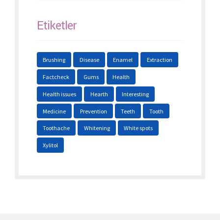
Etiketler
Brushing
Disease
Enamel
Extraction
Factcheck
Gums
Health
Health issues
Hearth
Interesting
Medicine
Prevention
Teeth
Tooth
Toothache
Whitening
White spots
Xylitol