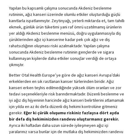
Yapılan bu kapsamlı çalışma sonucunda Akdeniz beslenme
rutininin, ağız kanseri üzerinde olumlu etkiler oluşturduğu güçlü
kanıtlarla ispatlanmıştır. Zeytinyağı, yeterli miktarda et, tam tahıllı
ekmek, günlük ürün tüketimi yani raf ömrü uzatılmamış ürünlerin
yer aldığı Akdeniz beslenme menüsü, doğru uygulanmasıyla diş
çürüklerinden ağız içi kanserine kadar pek çok ağız ve diş
rahatsızlığının oluşması riski azalmaktadır. Yapılan çalışma
sonucunda Akdeniz beslenme rutininin gençlerde ve sigara
kullanmayan kişilerde daha etkiler sonuçlar verdiği de ortaya
çıkmıştır.
Better Otal Health Europe’ye göre de ağız kanseri Avrupa’daki
erkeklerden en sık rastlanan kanser türlerinden biridir. Ağız
kanseri erken teşhis edilmediğinde yüksek ölüm oranları ve zor
tedavi seçenekleriyle risk barındırmaktadır. Düzenli beslenme ve
iyi ağız diş hijyeninin haricinde ağız kanseri belirtilerini atlamamak
için yılda en az iki defa düzenli diş hekimi kontrolüne gitmeniz
gerekir.
Eğer ki çürük oluşumu riskiniz fazlaysa dört ayda
bir defa diş hekiminizden randevu oluşturmanız gerekir.
Ayrıca iki haftadan daha uzun sürede iyileşmeyen ağız içi
yaralarınız varsa bunlar için de mutlaka diş hekiminizden randevu