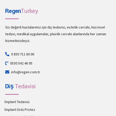
Regen
Turkey
Siz değerli hastalarımız için diş tedavisi, estetik cerrahi, hücresel
tedavi, medikal uygulamalar, plastik cerrahi alanlarında her zaman
hizmetinizdeyiz.
0 850 711 80 00
0530 542 46 95
info@regen.com.tr
Diş
Tedavisi
İmplant Tedavisi
İmplant Üstü Protez