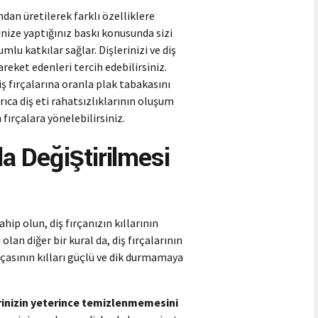
dan üretilerek farklı özelliklere
erinize yaptığınız baskı konusunda sizi
lumlu katkılar sağlar. Dişlerinizi ve diş
areket edenleri tercih edebilirsiniz.
diş fırçalarına oranla plak tabakasını
ıca diş eti rahatsızlıklarının oluşum
 fırçalara yönelebilirsiniz.
la Değiştirilmesi
sahip olun, diş fırçanızın kıllarının
 olan diğer bir kural da, diş fırçalarının
fırçasının kılları güçlü ve dik durmamaya
lerinizin yeterince temizlenmemesini