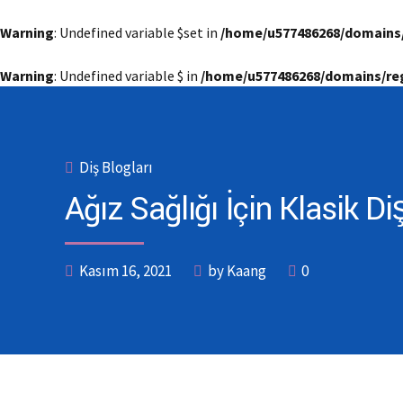
Warning
: Undefined variable $set in
/home/u577486268/domains
Warning
: Undefined variable $ in
/home/u577486268/domains/re
Diş Blogları
Ağız Sağlığı İçin Klasik Di
Kasım 16, 2021
by Kaang
0