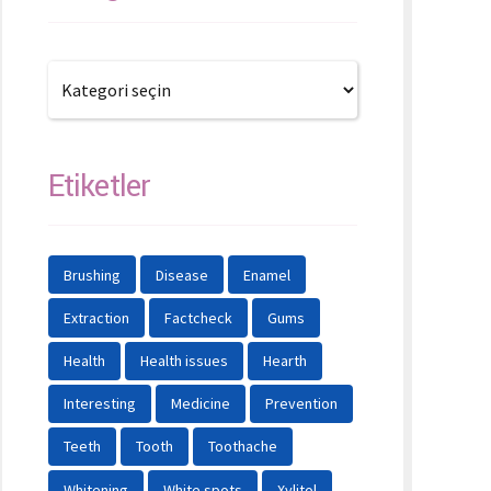
Etiketler
Brushing
Disease
Enamel
Extraction
Factcheck
Gums
Health
Health issues
Hearth
Interesting
Medicine
Prevention
Teeth
Tooth
Toothache
Whitening
White spots
Xylitol