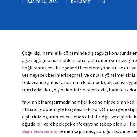
Kasım 10, 2021
by Kaang
0
Çoğu kişi, hamilelik döneminde diş sağlığı konusunda e
ağız sağlığına normalden daha fazla önem vermek gere
bağlı olarak asitli ve şekerli besinlere yönelim de artı
vermeyecek besinleri seçmeli ve onlara yönelmelisini
tedavisinde gülüş tasarımına kadar pek çok tedavi uygulan
tüm tedavileri, diş hekiminizin önerisiyle, hamilelik dö
Yapılan bir araştırmada hamilelik döneminde olan kadınla
iltihabı problemiyle karşılaşmaktadır. Olması gerekti
dişlerinizin çürümesine sebep olabilir. Ağız ve dişlerin 
ağızda birikerek pek çok enfeksiyona sebep olabilir. H
dişin tedavisinin
hemen yapılması, çürüğün büyümemesi