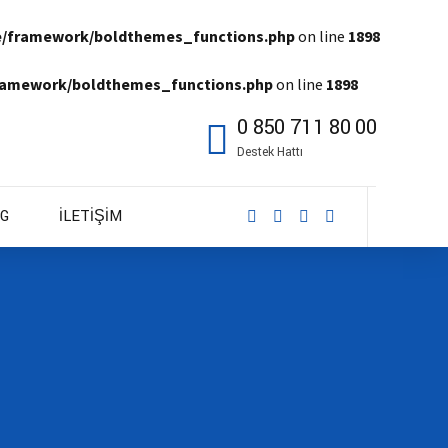
e/framework/boldthemes_functions.php
on line
1898
framework/boldthemes_functions.php
on line
1898
0 850 711 80 00
Destek Hattı
G
İLETİŞİM