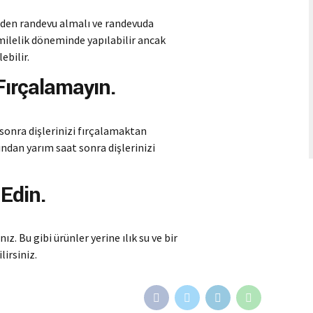
nden randevu almalı ve randevuda
milelik döneminde yapılabilir ancak
ebilir.
 Fırçalamayın.
 sonra dişlerinizi fırçalamaktan
ından yarım saat sonra dişlerinizi
 Edin.
z. Bu gibi ürünler yerine ılık su ve bir
lirsiniz.