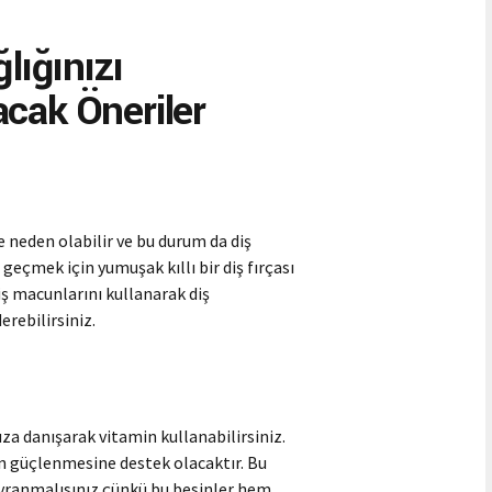
lığınızı
cak Öneriler
neden olabilir ve bu durum da diş
 geçmek için yumuşak kıllı bir diş fırçası
 diş macunlarını kullanarak diş
erebilirsiniz.
uza danışarak vitamin kullanabilirsiniz.
in güçlenmesine destek olacaktır. Bu
vranmalısınız çünkü bu besinler hem