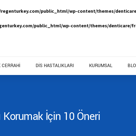
/regenturkey.com/public_html/wp-content/themes/denticar
genturkey.com/public_html/wp-content/themes/denticare/
K CERRAHİ
DİS HASTALIKLARI
KURUMSAL
BLO
ı Korumak İçin 10 Öneri