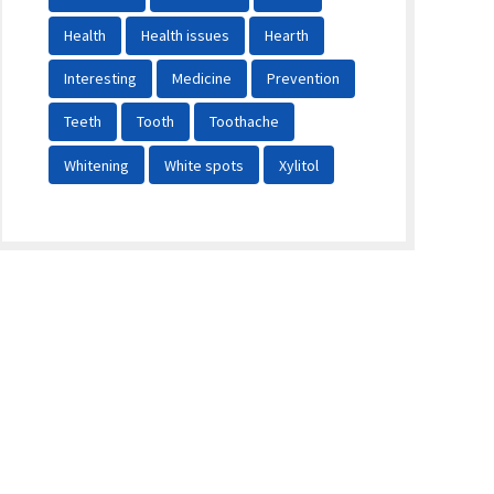
Health
Health issues
Hearth
Interesting
Medicine
Prevention
Teeth
Tooth
Toothache
Whitening
White spots
Xylitol