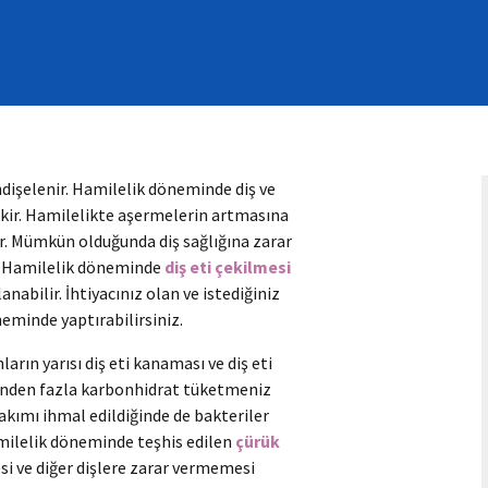
ndişelenir. Hamilelik döneminde diş ve
kir. Hamilelikte aşermelerin artmasına
yor. Mümkün olduğunda diş sağlığına zarar
z. Hamilelik döneminde
diş eti çekilmesi
abilir. İhtiyacınız olan ve istediğiniz
neminde yaptırabilirsiniz.
rın yarısı diş eti kanaması ve diş eti
ğinden fazla karbonhidrat tüketmeniz
bakımı ihmal edildiğinde de bakteriler
amilelik döneminde teşhis edilen
çürük
 ve diğer dişlere zarar vermemesi